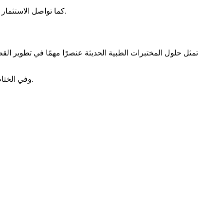
كما تواصل الاستثمار في أحدث التقنيات الطبية والمخبرية، مما يعزز قدرتها على تلبية احتياجات المؤسسات الصحية ومواكبة التطورات العالمية في المجال الطبي.
تمثل حلول المختبرات الطبية الحديثة عنصرًا مهمًا في تطوير ا
وفي الختام، يساهم التزام الشركة بالجودة والتطوير المستمر والدعم الفني المتخصص في تعزيز مكانتها كشريك موثوق للمؤسسات الصحية في الأردن.