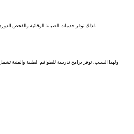
لذلك توفر خدمات الصيانة الوقائية والفحص الدوري والدعم الفني السريع. كما يعمل فريق متخصص من المهندسين على معالجة المشكلات الفنية وتقديم الحلول المناسبة في الوقت المناسب.
ولهذا السبب، توفر برامج تدريبية للطواقم الطبية والفنية تش