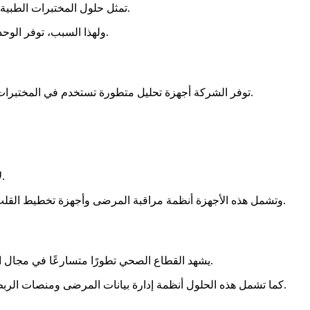
تمثل حلول المختبرات الطبية الحديثة جزءًا أساسيًا من منظومة الرعاية الصحية، حيث تعتمد المؤسسات الطبية على نتائج المختبرات لاتخاذ القرارات التشخيصية والعلاجية.
ولهذا السبب، توفر الوحدة للمستلزمات الطبية مجموعة متنوعة من الأجهزة المخبرية المتقدمة التي تساعد على تحسين دقة الفحوصات وتسريع الحصول على النتائج.
توفر الشركة أجهزة تحليل متطورة تستخدم في المختبرات الطبية بمختلف تخصصاتها. وتشمل هذه الأجهزة أنظمة تحليل الدم وأجهزة الفحص الجزيئي وأجهزة الطرد المركزي ووحدات الزراعة الخلوية.
لا يقتصر دور الشركة على الحلول المخبرية فقط، بل توفر أيضًا مجموعة واسعة من الأجهزة المستخدمة في أقسام العناية المركزة والطوارئ.
وتشمل هذه الأجهزة أنظمة مراقبة المرضى وأجهزة تخطيط القلب وأجهزة التنفس الصناعي ومضخات الحقن الوريدي. بالإضافة إلى ذلك، تساعد هذه الأجهزة في متابعة الحالات الحرجة بشكل دقيق ومستمر.
يشهد القطاع الصحي تطورًا متسارعًا في مجال الرقمنة وإدارة المعلومات الطبية. ولذلك تقدم الوحدة للمستلزمات الطبية حلولًا تقنية تدعم تكامل الأجهزة الطبية مع الأنظمة الرقمية الحديثة.
كما تشمل هذه الحلول أنظمة إدارة بيانات المرضى ومنصات الربط بين الأجهزة الطبية وأنظمة المستشفيات الذكية. ونتيجة لذلك، تتحسن كفاءة العمل وتصبح المعلومات الطبية أكثر دقة وسهولة في الوصول.