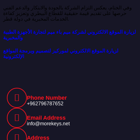
وفي الختام، يعكس التزام الشركة بالجودة والابتكار والدعم الفني
حرصها على تقديم قيمة حقيقية للقطاع البيطري وتعزيز كفاءة
الخدمات المخبرية في دولة قطر.
لزيارة الموقع الالكتروني لشركة ميم باء ميم لتجارة الأجهزة الطبية
والمخبرية
لزيارة الموقع الالكتروني لموركيز لتصميم وبرمجة المواقع
الإلكترونية
Phone Number
+962796787652
Email Address
info@morekeys.net
Address