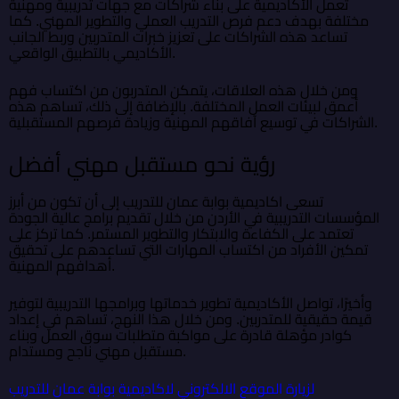
تعمل الأكاديمية على بناء شراكات مع جهات تدريبية ومهنية
مختلفة بهدف دعم فرص التدريب العملي والتطوير المهني. كما
تساعد هذه الشراكات على تعزيز خبرات المتدربين وربط الجانب
الأكاديمي بالتطبيق الواقعي.
ومن خلال هذه العلاقات، يتمكن المتدربون من اكتساب فهم
أعمق لبيئات العمل المختلفة. بالإضافة إلى ذلك، تساهم هذه
الشراكات في توسيع آفاقهم المهنية وزيادة فرصهم المستقبلية.
رؤية نحو مستقبل مهني أفضل
تسعى اكاديمية بوابة عمان للتدريب إلى أن تكون من أبرز
المؤسسات التدريبية في الأردن من خلال تقديم برامج عالية الجودة
تعتمد على الكفاءة والابتكار والتطوير المستمر. كما تركز على
تمكين الأفراد من اكتساب المهارات التي تساعدهم على تحقيق
أهدافهم المهنية.
وأخيرًا، تواصل الأكاديمية تطوير خدماتها وبرامجها التدريبية لتوفير
قيمة حقيقية للمتدربين. ومن خلال هذا النهج، تساهم في إعداد
كوادر مؤهلة قادرة على مواكبة متطلبات سوق العمل وبناء
مستقبل مهني ناجح ومستدام.
لزيارة الموقع الالكتروني لاكاديمية بوابة عمان للتدريب