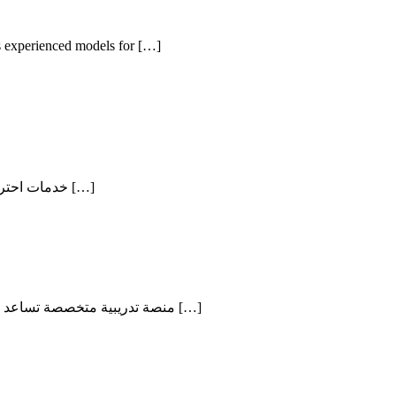
s experienced models for […]
تقدم More Models عبر modelsjo.com خدمات احترافية في مجال المودلز والتصوير التجاري، لتوفير محتوى بصري يعكس هوية العلامات التجارية ويواكب […]
يقدم ACCC Training عبر training.acccnetwork.com منصة تدريبية متخصصة تساعد الأفراد والمؤسسات على تنمية المهارات المهنية وتعزيز الكفاءات اللازمة لتحقيق النجاح […]