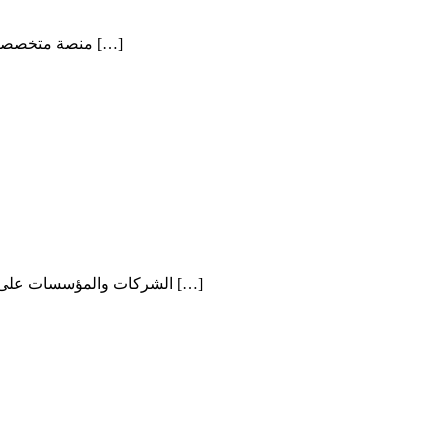
يوفر Iraq Business Gate عبر iraqbussinessgate.com منصة متخصصة تساعد الشركات ورواد الأعمال والمستثمرين على بناء حضور قوي في السوق العراقي […]
تساعد MoreKeys عبر mmk.morekeys.net الشركات والمؤسسات على تطوير أعمالها من خلال خدمات رقمية متكاملة تناسب مختلف الاحتياجات. تشمل خدماتها تصميم […]