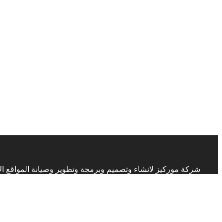
شركة موركيز لانشاء وتصميم وبرمجة وتطوير وصيانة المواقع الالكترونية تقدم حلول