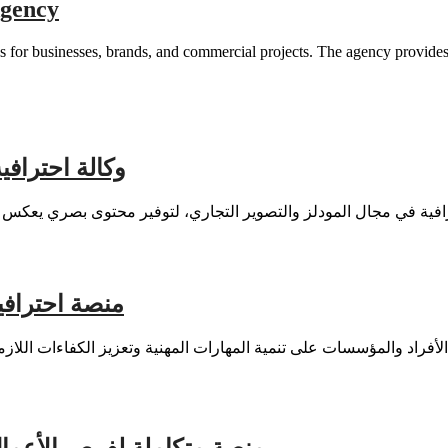
Agency
 for businesses, brands, and commercial projects. The agency provide
More Models | وكا
ACCC Training | من