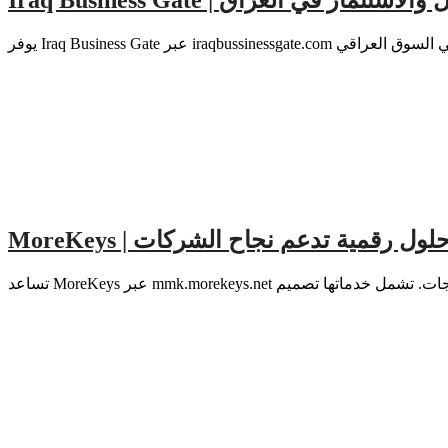
رص الأعمال والاستثمار في العراق
MoreKey | حلول رقمية تدعم نجاح الشركات