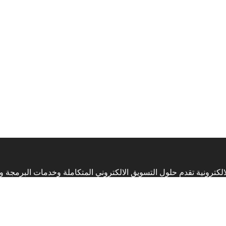
 التسويق الالكتروني المتكاملة وخدمات البرمجة والتصميم منذ اكثر من 17 عاما في الاردن 