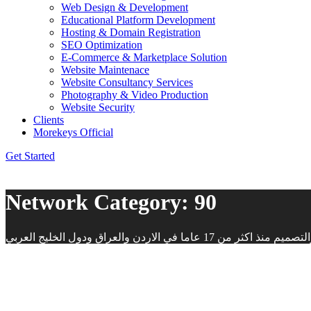
Web Design & Development
Educational Platform Development
Hosting & Domain Registration
SEO Optimization
E-Commerce & Marketplace Solution
Website Maintenace
Website Consultancy Services
Photography & Video Production
Website Security
Clients
Morekeys Official
Get Started
Network Category:
90
والعراق ودول الخليج العربي