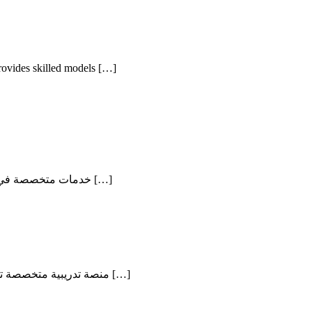
rovides skilled models […]
تقدم More Models عبر modelsjo.com خدمات متخصصة في المودلز والتصوير الاحترافي، لتوفير حلول بصرية متكاملة تلائم احتياجات العلامات التجارية، والمتاجر […]
يوفر ACCC Training عبر training.acccnetwork.com منصة تدريبية متخصصة تساعد الأفراد والمؤسسات على تطوير مهاراتهم المهنية وتعزيز كفاءاتهم من خلال برامج […]