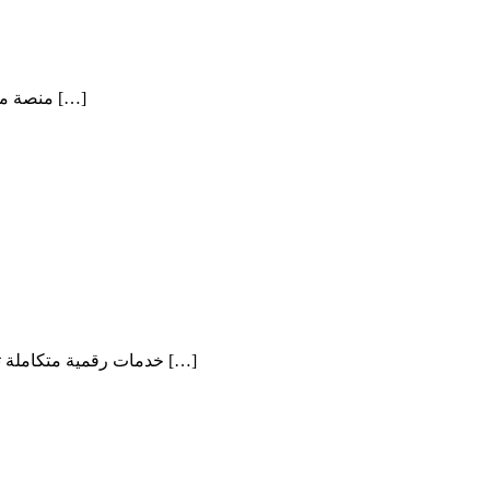
يقدم Iraq Business Gate عبر iraqbussinessgate.com منصة متخصصة تهدف إلى دعم قطاع الأعمال في العراق من خلال ربط الشركات والمستثمرين […]
تقدم MoreKeys عبر mmk.morekeys.net خدمات رقمية متكاملة تلبي احتياجات الشركات والمؤسسات الراغبة في تطوير أعمالها عبر الإنترنت. تشمل خدماتها تصميم […]