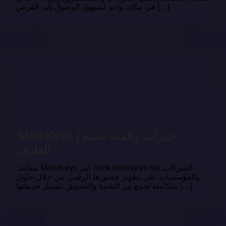
في مكان واحد لتسهيل الوصول إلى الفرص […]
MoreKeys | خبرات رقمية تصنع
الفارق
:تساعد MoreKeys عبر mmk.morekeys.net الشركات
والمؤسسات على تطوير حضورها الرقمي من خلال حلول
متكاملة تجمع بين التقنية والتسويق. تشمل خدماتها […]