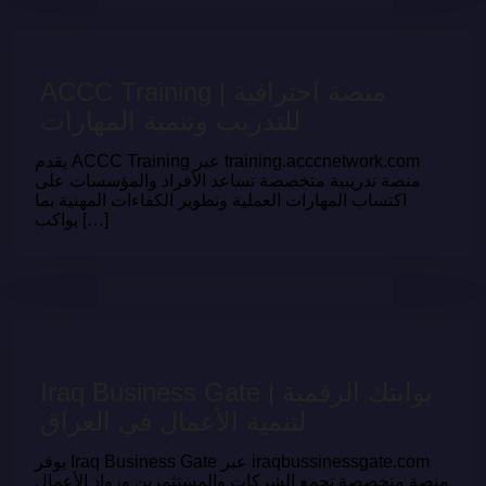
ACCC Training | منصة احترافية
للتدريب وتنمية المهارات
يقدم ACCC Training عبر training.acccnetwork.com
منصة تدريبية متخصصة تساعد الأفراد والمؤسسات على
اكتساب المهارات العملية وتطوير الكفاءات المهنية بما
يواكب […]
Iraq Business Gate | بوابتك الرقمية
لتنمية الأعمال في العراق
يوفر Iraq Business Gate عبر iraqbussinessgate.com
منصة متخصصة تجمع الشركات والمستثمرين ورواد الأعمال