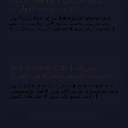
ACCC Training | منصة احترافية
للتدريب وتنمية المهارات
يوفر ACCC Training عبر training.acccnetwork.com
منصة تدريبية متخصصة تساعد الأفراد والمؤسسات على
تطوير مهاراتهم وبناء كفاءاتهم المهنية من خلال برامج […]
Iraq Business Gate | شريكك
لاكتشاف الفرص التجارية في العراق
يوفر Iraq Business Gate عبر iraqbussinessgate.com
منصة متخصصة تدعم الشركات ورواد الأعمال والمستثمرين
في الوصول إلى فرص الأعمال داخل السوق […]