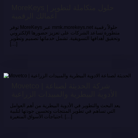
MoreKeys | حلول متكاملة لتطوير
أعمالك الرقمية
توفر MoreKeys عبر mmk.morekeys.net حلولاً رقمية
متطورة تساعد الشركات على تعزيز حضورها الإلكتروني
وتحقيق أهدافها التسويقية. تشمل خدماتها تصميم وتطوير
[…]
Movetco | شركة الحديثة لصناعة
الأدوية البيطرية والمبيدات الزراعية
يعد البحث والتطوير في الأدوية البيطرية من أهم العوامل
التي تساهم في تطوير المنتجات وتحسين جودتها لتلبية
احتياجات الأسواق المتغيرة. […]