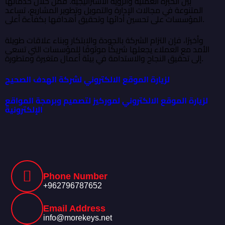
بين الخبرة العملية والرؤية الاستراتيجية. فمن خلال خدماتها
المتنوعة في مجالات الإدارة والتمويل وتطوير المشاريع، تساعد
المؤسسات على تحسين أدائها وتحقيق أهدافها بكفاءة أعلى.
وأخيرًا، فإن التزام الشركة بالجودة والابتكار وبناء علاقات طويلة
الأمد مع العملاء يجعلها شريكًا موثوقًا للمؤسسات التي تسعى
إلى تحقيق النجاح والاستدامة في بيئة أعمال متغيرة ومتطورة.
لزيارة الموقع الالكتروني لشركة الهدف الصحيح
لزيارة الموقع الالكتروني لموركيز لتصميم وبرمجة المواقع
الإلكترونية
Phone Number
+962796787652
Email Address
info@morekeys.net