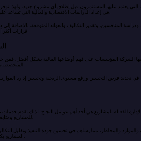
ات التي يعتمد عليها المستثمرون قبل إطلاق أي مشروع جديد. ولهذا 
في إعداد الدراسات الاقتصادية والمالية التي تساعد على تقييم الفرص الاستثمارية بصورة دقيقة.
راسة المنافسين، وتقدير التكاليف والعوائد المتوقعة. بالإضافة إلى ذل
قرارات أكثر أمانًا وتقليل احتمالية المخاطر المستقبلية.
الت
ها الشركة المؤسسات على فهم أوضاعها المالية بشكل أفضل. فمن خلال تح
المتخصصة، تستطيع الإدارة اتخاذ قرارات أكثر كفاءة.
ي في تحديد فرص التحسين ورفع مستوى الربحية وتحسين إدارة الموارد.
إدارة الفعالة للمشاريع هي أحد أهم عوامل النجاح. لذلك تقدم خدما
للمشاريع ومتابعة تنفيذها وفق أفضل الممارسات المهنية.
الموارد والمخاطر، مما يساهم في تحسين جودة التنفيذ وتقليل التكاليف
المشاريع بكفاءة أعلى وضمن الأطر الزمنية المحددة.