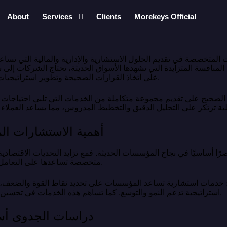
About
Services
Clients
Morekeys Official
المتخصصة في تقديم الحلول الاستشارية والإدارية والمالية التي تسا
المنافسة المتزايدة التي تشهدها الأسواق الحديثة، تحتاج الشركات إلى
على اتخاذ القرارات الصحيحة وتطوير استراتيجيات فعالة تضمن النجاح على المدى الطويل.
الصحيح على تقديم مجموعة متكاملة من الخدمات التي تلبي احتياجات 
أهمية الاستشارات ال
ا أساسيًا في نجاح المؤسسات الحديثة. فمع تزايد التحديات الاقتصادي
متخصصة تساعدها على التعامل مع المتغيرات واتخاذ القرارات المناسبة.
 خدمات استشارية تساعد المؤسسات على تحديد نقاط القوة والضعف
استراتيجية تدعم النمو والتوسع. كما تساهم هذه الخدمات في تحسين كفاءة العمليات وتعزيز القدرة التنافسية.
دراسات الجدوى أسا