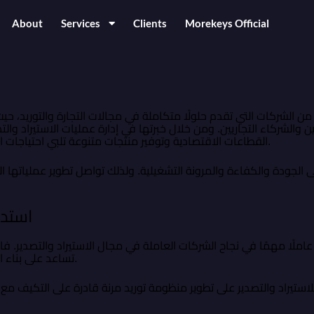
About
Services
Clients
Morekeys Official
ير من الشركات التي تقدم حلولًا متكاملة في مجالات التجارة والتوريد، ح
 والشركاء التجاريين. ومن خلال خبرتها في إدارة عمليات الاستيراد وا
القطاعات الاقتصادية وتوفير منتجات متنوعة تلبي احتياجات العملاء داخل العراق والأسواق الإقليمية.
 الجودة والكفاءة والمرونة التشغيلية. ولذلك تواصل تطوير عملياتها ا
استدا
عاملًا مهمًا في نجاح الشركات العاملة في مجال الاستيراد والتصدير. ف
تساعد على بناء الثقة مع العملاء وتعزيز الاستقرار التجاري.
للاستيراد والتصدير على تطوير منظومة توريد مرنة قادرة على التكيف م