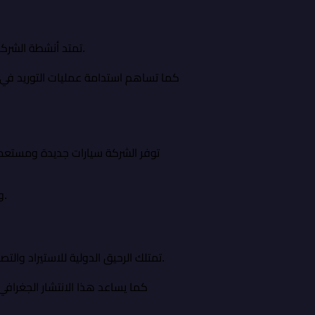
تمتد أنشطة الشركة إلى قطاع مواد البناء والتشطيبات، حيث توفر السيراميك والرخام والأحجار الطبيعية والأقمشة والسجاد والستائر.
كما تساهم استدامة عمليات التوريد في ض
توفر الشركة سيارات جديدة ومستعم
وعلاوة على ذلك، تساعد هذه الحلول على دعم استمرارية العمل وتحسين كفاءة التشغيل في مختلف القطاعات.
تمتلك الرحيق الدولية للاستيراد والتصدير شبكة فروع في الموصل وبغداد ودهوك وعمان، مما يعزز قدرتها على إدارة عمليات التوريد والتوزيع بكفاءة.
كما يساعد هذا الانتشار الجغراف