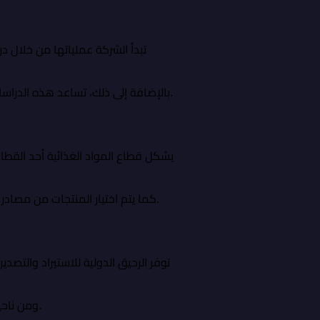
تبدأ الشركة عملياتها من خلال در
بالإضافة إلى ذلك، تساعد هذه الدراسات على تحسين القرارات التجارية وتقليل المخاطر المرتبطة بالتوريد، مما يعزز استدامة العمليات ويزيد من كفاءتها.
يشكل قطاع المواد الغذائية أحد القطاع
كما يتم اختيار المنتجات من مصادر موثوقة تلتزم بمعايير الجودة والسلامة الغذائية. وبذلك تحافظ الشركة على مستوى عالٍ من الثقة لدى عملائها.
توفر الرحيق الدولية للاستيراد والتصد
ومن ناحية أخرى، يساعد هذا التنوع في تلبية احتياجات شريحة واسعة من العملاء وتحقيق مرونة أكبر في النشاط التجاري.