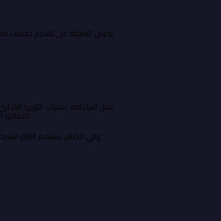
تحرص الشركة على تقديم خدمات ما بع
تمثل استدامة عمليات التوريد التجار
أعمالها الواسعة، تواصل الرحيق الدولية للاستيراد والتصدير تقديم حلول توريد موثوقة تخدم مختلف القطاعات الاقتصادية.
وفي الختام، يساهم التزام الشرك