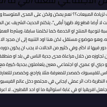
زيادة المبيعات؟؟ نعم يمكن ولكن على المدى المتوسط وال
نبت لا أرضا قطع ولا ظهرا أبقى”، يتكلم الحديث الشريف عن 
بة لنوعية المنتج او الخدمة كما تكلمنا سابقا، وبشرط ال
 وهو موضوع مستقل، لكن هنا اود التنبيه إلى ان مجرد الا
فيها لا اكثر، وفي كثيير من الحالات لا يجب ان يكون دوره 
ن تجاوزه من خلال مراعاة مدى جدية الناس في بلد او منطق
 ديني او عمري او اجتماعي معين يتعاملون بجدية كبيرة م
لناس للفيسبوك كمصدر للمعرفة مثلا يتراجع، وكمصدر للتعار
ه النظرية ذات اثر عملي ايجابي في مجتمع دخل عالم الفيسبوك
اهل افريقيا او في غابة استوائية ما او احد القطبين.. لا اعر