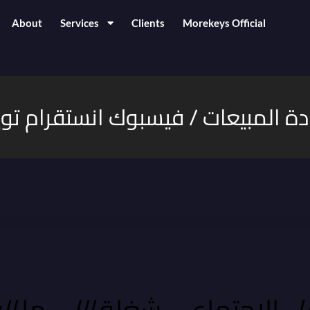
About
Services
Clients
Morekeys Official
دة المبيعات / فيسبوك انستقرام توي
صل
الاجتماعي شغلة
اللي
ما
ال