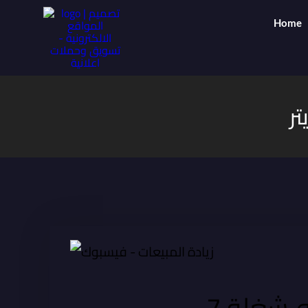
Home
تر
ه
شغلة 7