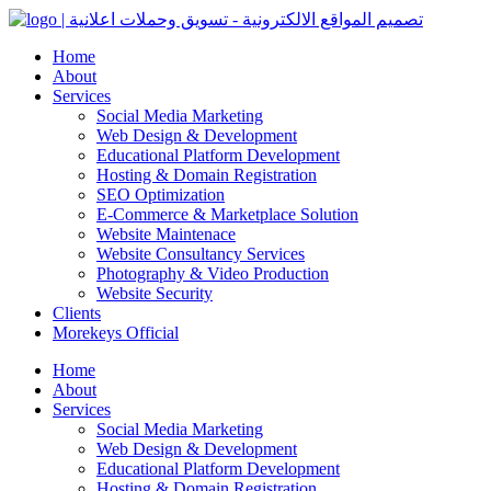
Home
About
Services
Social Media Marketing
Web Design & Development
Educational Platform Development
Hosting & Domain Registration
SEO Optimization
E-Commerce & Marketplace Solution
Website Maintenace
Website Consultancy Services
Photography & Video Production
Website Security
Clients
Morekeys Official
Home
About
Services
Social Media Marketing
Web Design & Development
Educational Platform Development
Hosting & Domain Registration