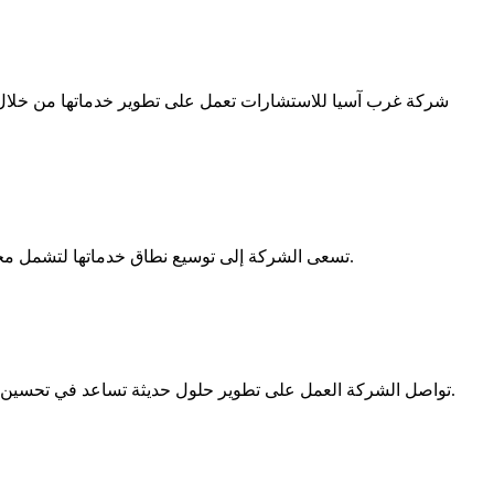
شركة غرب آسيا للاستشارات تعمل على تطوير خدماتها من خلال الا
تسعى الشركة إلى توسيع نطاق خدماتها لتشمل مجالات جديدة وأسواق إقليمية مختلفة. علاوة على ذلك، يساهم هذا التوسع في تعزيز دور المسؤولية الطبية ودعم الأنظمة الصحية في المنطقة.
تواصل الشركة العمل على تطوير حلول حديثة تساعد في تحسين جودة الرعاية الصحية وتقليل الأخطاء الطبية. كما أن التركيز على الابتكار والتدريب المستمر يساهم في بناء قطاع صحي أكثر أمانًا واستقرارًا.