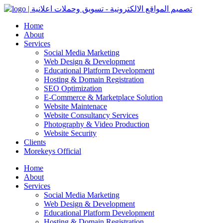
Home
About
Services
Social Media Marketing
Web Design & Development
Educational Platform Development
Hosting & Domain Registration
SEO Optimization
E-Commerce & Marketplace Solution
Website Maintenace
Website Consultancy Services
Photography & Video Production
Website Security
Clients
Morekeys Official
Home
About
Services
Social Media Marketing
Web Design & Development
Educational Platform Development
Hosting & Domain Registration