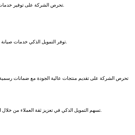
تحرص الشركة على توفير خدمات دعم تساعد العملاء بعد استلام المنتجات. وبالتالي، يشعر العميل براحة أكبر عند التعامل مع جهة تهتم بجودة الخدمة وليس بعملية البيع فقط.
توفر التمويل الذكي خدمات صيانة تساعد في الحفاظ على كفاءة الأجهزة لفترات طويلة. بالإضافة إلى ذلك، يتم التعامل مع الأعطال بسرعة واحترافية من خلال فريق متخصص.
تحرص الشركة على تقديم منتجات عالية الجودة مع ضمانات رسمية تمن
تسهم التمويل الذكي في تعزيز ثقة العملاء من خلال الجمع بين التقسيط المرن وخدمات ما بعد البيع الموثوقة. ونتيجة لذلك، يحصل العملاء على تجربة شراء أكثر راحة وأمانًا داخل السوق العراقي.